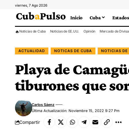
viernes, 7 Ago 2026
Inicio
Cuba
Estados
🔥
Noticias de Cuba
Noticias de EE.UU.
Opinión
Mercado de Divisa
ACTUALIDAD
NOTICAS DE CUBA
NOTICIAS DE
Playa de Camagü
tiburones que so
Carlos Sáenz
Última Actualización: Noviembre 15, 2022 9:27 Pm
Compartir