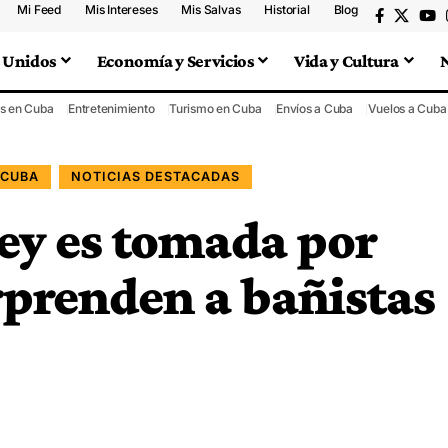
Mi Feed
Mis Intereses
Mis Salvas
Historial
Blog
 Unidos
Economía y Servicios
Vida y Cultura
s en Cuba
Entretenimiento
Turismo en Cuba
Envíos a Cuba
Vuelos a Cuba
 CUBA
NOTICIAS DESTACADAS
ey es tomada por
rprenden a bañistas