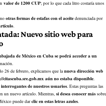
valor de 1200 CUP
 un
; por lo que cada litro costaría unos
otras formas de estafas con el aceite
omo
denunciada por
rtículo
.
tada: Nuevo sitio web para
o
bajada de México en Cuba
se podrá acceder a un
 nación.
nueva dirección web
do 26 de febrero, explicamos que la
://citascuba.sre.gob.mx
aún no estaba disponible
.
 interrogantes de nuestros usuarios
. Estas preguntas las
si desea conocer más
en un nuevo artículo. Mientras,
sobr
clic en estas letras azules
a México puede dar
.