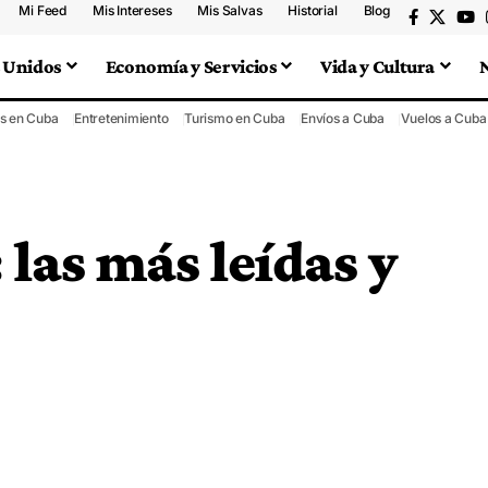
Mi Feed
Mis Intereses
Mis Salvas
Historial
Blog
 Unidos
Economía y Servicios
Vida y Cultura
s en Cuba
Entretenimiento
Turismo en Cuba
Envíos a Cuba
Vuelos a Cuba
 las más leídas y