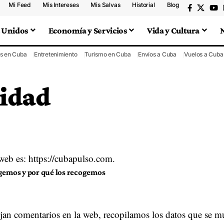
Mi Feed
Mis Intereses
Mis Salvas
Historial
Blog
 Unidos
Economía y Servicios
Vida y Cultura
s en Cuba
Entretenimiento
Turismo en Cuba
Envíos a Cuba
Vuelos a Cuba
cidad
web es: https://cubapulso.com.
gemos y por qué los recogemos
jan comentarios en la web, recopilamos los datos que se mu