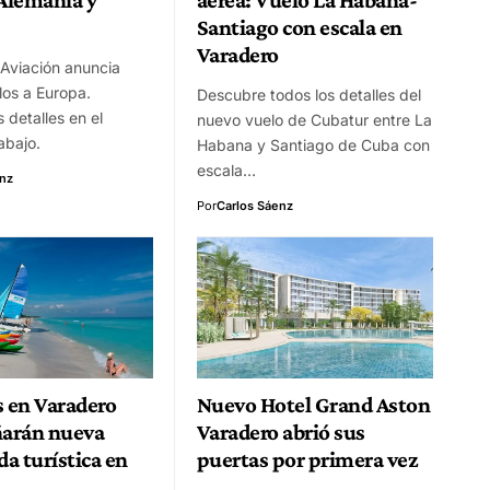
Santiago con escala en
Varadero
Aviación anuncia
los a Europa.
Descubre todos los detalles del
 detalles en el
nuevo vuelo de Cubatur entre La
abajo.
Habana y Santiago de Cuba con
escala…
enz
Por
Carlos Sáenz
 en Varadero
Nuevo Hotel Grand Aston
arán nueva
Varadero abrió sus
a turística en
puertas por primera vez