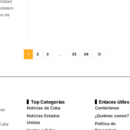
rinidad
otelero
no de
1
2
3
…
25
26
Top Categorías
Enlaces útiles
Noticias de Cuba
Contáctenos
ias
Noticias Estados
¿Quiénes somos?
Unidos
Política de
 Cuba