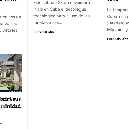
Este sábado 25 de noviembre
inició en Cuba el despliegue
La temporad
tecnológico para el uso de las
Cuba inició
s chinos de
tarjetas rusas…
Varadero a
erá vuelos
Mipymes y 
 Detalles
Por
Alicia Díaz
Por
Alicia Díaz
rirá sus
 Trinidad
e