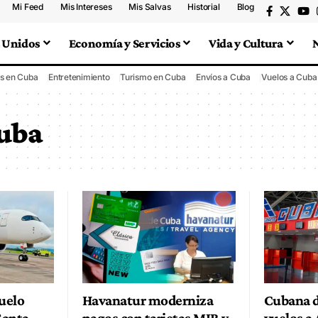
Mi Feed
Mis Intereses
Mis Salvas
Historial
Blog
 Unidos
Economía y Servicios
Vida y Cultura
s en Cuba
Entretenimiento
Turismo en Cuba
Envíos a Cuba
Vuelos a Cuba
cuba
uelo
Havanatur moderniza
Cubana d
Santa
pagos con tarjetas MIR y
vuelos a