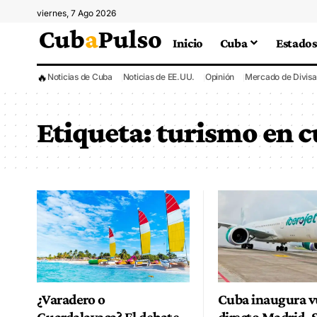
viernes, 7 Ago 2026
Inicio
Cuba
Estados
🔥
Noticias de Cuba
Noticias de EE.UU.
Opinión
Mercado de Divisa
Etiqueta:
turismo en 
¿Varadero o
Cuba inaugura v
Guardalavaca? El debate
directo Madrid–