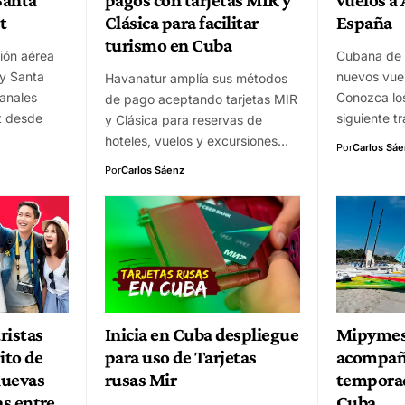
t
Clásica para facilitar
España
turismo en Cuba
ión aérea
Cubana de 
 y Santa
nuevos vue
Havanatur amplía sus métodos
anales
Conozca los
de pago aceptando tarjetas MIR
t desde
siguiente tr
y Clásica para reservas de
hoteles, vuelos y excursiones…
Por
Carlos Sá
Por
Carlos Sáenz
ristas
Inicia en Cuba despliegue
Mipymes
ito de
para uso de Tarjetas
acompañ
nuevas
rusas Mir
temporad
s entre
Cuba