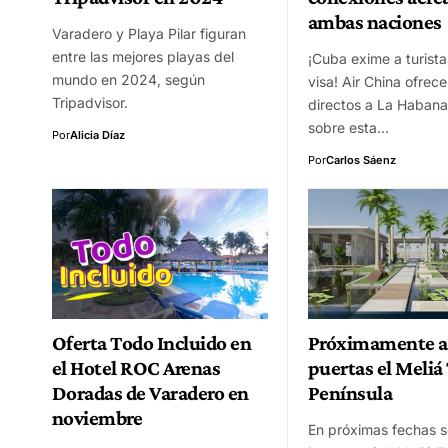
ambas naciones
Varadero y Playa Pilar figuran
entre las mejores playas del
¡Cuba exime a turista
mundo en 2024, según
visa! Air China ofrec
Tripadvisor.
directos a La Habana.
sobre esta…
Por
Alicia Díaz
Por
Carlos Sáenz
Oferta Todo Incluido en
Próximamente ab
el Hotel ROC Arenas
puertas el Meliá
Doradas de Varadero en
Península
noviembre
En próximas fechas s