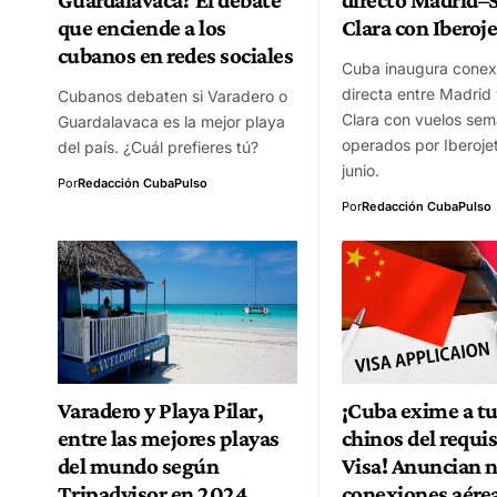
que enciende a los
Clara con Iberoje
cubanos en redes sociales
Cuba inaugura conex
directa entre Madrid
Cubanos debaten si Varadero o
Clara con vuelos sem
Guardalavaca es la mejor playa
operados por Iberoje
del país. ¿Cuál prefieres tú?
junio.
Por
Redacción CubaPulso
Por
Redacción CubaPulso
Varadero y Playa Pilar,
¡Cuba exime a tu
entre las mejores playas
chinos del requis
del mundo según
Visa! Anuncian 
Tripadvisor en 2024
conexiones aérea