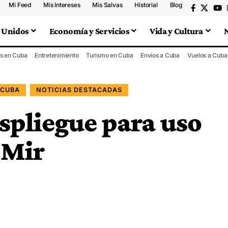
Mi Feed
Mis Intereses
Mis Salvas
Historial
Blog
 Unidos
Economía y Servicios
Vida y Cultura
s en Cuba
Entretenimiento
Turismo en Cuba
Envíos a Cuba
Vuelos a Cuba
 CUBA
NOTICIAS DESTACADAS
spliegue para uso
 Mir