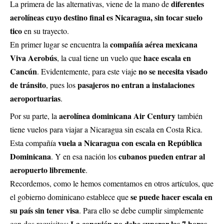
diferentes
La primera de las alternativas, viene de la mano de
aerolíneas cuyo destino final es Nicaragua, sin tocar suelo
tico
en su trayecto.
compañía aérea mexicana
En primer lugar se encuentra la
Viva Aerobús
hace escala en
, la cual tiene un vuelo que
Cancún
no se necesita visado
. Evidentemente, para este viaje
de tránsito
pasajeros no entran a instalaciones
, pues los
aeroportuarias
.
aerolínea dominicana Air Century
Por su parte, la
también
tiene vuelos para viajar a Nicaragua sin escala en Costa Rica.
vuela a Nicaragua con escala en República
Esta compañía
Dominicana
cubanos pueden entrar al
. Y en esa nación los
aeropuerto libremente
.
Recordemos, como le hemos comentamos en otros artículos, que
se puede hacer
escala en
el gobierno dominicano establece que
su país sin tener visa
. Para ello se debe cumplir simplemente
La conexión no debe superar las 7 horas
con dos requisitos:
.