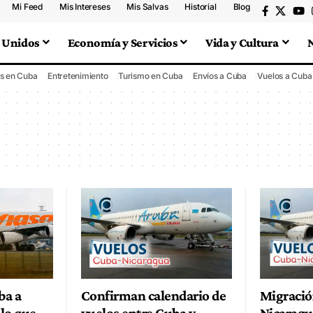
Mi Feed
Mis Intereses
Mis Salvas
Historial
Blog
 Unidos
Economía y Servicios
Vida y Cultura
s en Cuba
Entretenimiento
Turismo en Cuba
Envíos a Cuba
Vuelos a Cuba
ba a
Confirman calendario de
Migració
lo que
vuelos entre Cuba y
Nicaragu