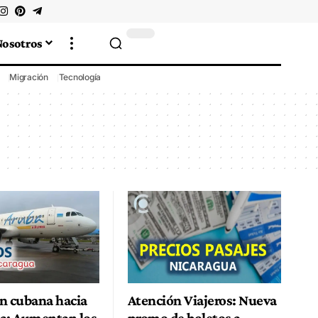
Nosotros
Migración
Tecnología
n cubana hacia
Atención Viajeros: Nueva
a: Aumentan los
promo de boletos a