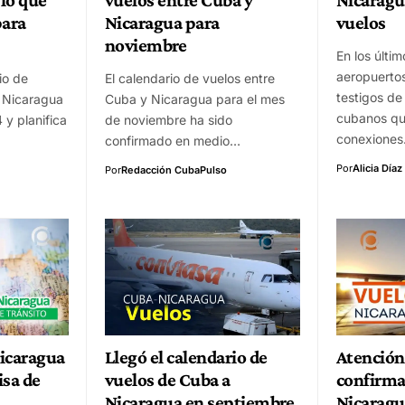
para
Nicaragua para
vuelos
noviembre
En los últim
aeropuerto
io de
El calendario de vuelos entre
testigos de
 Nicaragua
Cuba y Nicaragua para el mes
cubanos q
y planifica
de noviembre ha sido
conexione
confirmado en medio…
Por
Alicia Díaz
Por
Redacción CubaPulso
Nicaragua
Llegó el calendario de
Atención
isa de
vuelos de Cuba a
confirma
Nicaragua en septiembre
Nicaragu