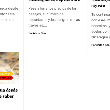
agosto
ragua desde
Pese a los altos precios de los
sito? Esta
pasajes, el número de
Te continu
ientos de
deportados y los peligros de las
con esas i
travesías;…
necesitas, 
vuelos con
Por
Alicia Díaz
Nicaragua
Por
Carlos Sá
gua desde
e saber