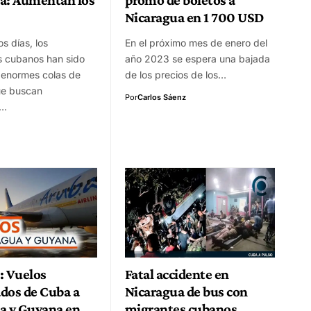
Nicaragua en 1 700 USD
os días, los
En el próximo mes de enero del
s cubanos han sido
año 2023 se espera una bajada
 enormes colas de
de los precios de los…
ue buscan
Por
Carlos Sáenz
s…
: Vuelos
Fatal accidente en
dos de Cuba a
Nicaragua de bus con
a y Guyana en
migrantes cubanos