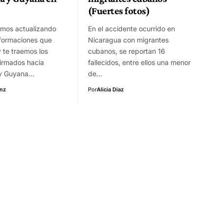
(Fuertes fotos)
amos actualizando
En el accidente ocurrido en
nformaciones que
Nicaragua con migrantes
y te traemos los
cubanos, se reportan 16
firmados hacia
fallecidos, entre ellos una menor
 y Guyana…
de…
enz
Por
Alicia Díaz