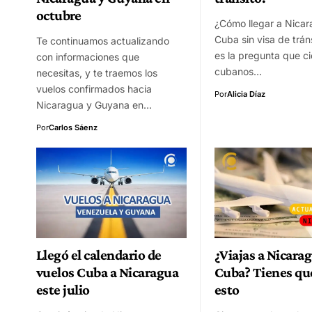
octubre
¿Cómo llegar a Nica
Cuba sin visa de trán
Te continuamos actualizando
es la pregunta que c
con informaciones que
cubanos…
necesitas, y te traemos los
vuelos confirmados hacia
Por
Alicia Díaz
Nicaragua y Guyana en…
Por
Carlos Sáenz
Llegó el calendario de
¿Viajas a Nicara
vuelos Cuba a Nicaragua
Cuba? Tienes qu
este julio
esto