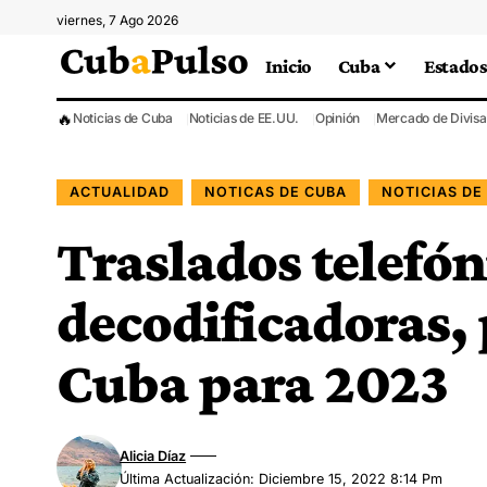
viernes, 7 Ago 2026
Inicio
Cuba
Estados
🔥
Noticias de Cuba
Noticias de EE.UU.
Opinión
Mercado de Divisa
ACTUALIDAD
NOTICAS DE CUBA
NOTICIAS DE
Traslados telefón
decodificadoras, 
Cuba para 2023
Alicia Díaz
Última Actualización: Diciembre 15, 2022 8:14 Pm