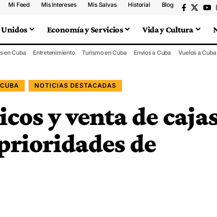
Mi Feed
Mis Intereses
Mis Salvas
Historial
Blog
 Unidos
Economía y Servicios
Vida y Cultura
s en Cuba
Entretenimiento
Turismo en Cuba
Envíos a Cuba
Vuelos a Cuba
 CUBA
NOTICIAS DESTACADAS
icos y venta de caja
prioridades de