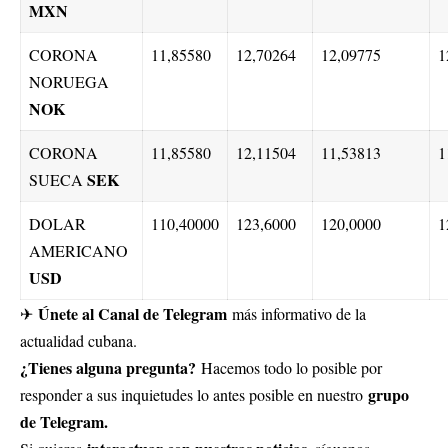
MXN
CORONA
11,85580
12,70264
12,09775
1
NORUEGA
NOK
CORONA
11,85580
12,11504
11,53813
1
SEK
SUECA
DOLAR
110,40000
123,6000
120,0000
1
AMERICANO
USD
Únete al Canal de Telegram
✈
más informativo de la
actualidad cubana.
¿Tienes alguna pregunta?
Hacemos todo lo posible por
grupo
responder a sus inquietudes lo antes posible en nuestro
de Telegram.