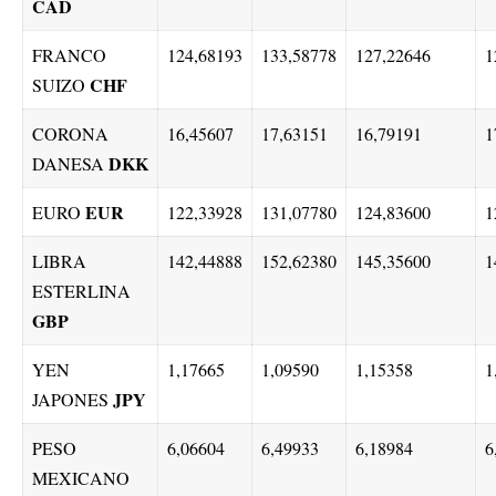
CAD
FRANCO
124,68193
133,58778
127,22646
1
CHF
SUIZO
CORONA
16,45607
17,63151
16,79191
1
DKK
DANESA
EUR
EURO
122,33928
131,07780
124,83600
1
LIBRA
142,44888
152,62380
145,35600
1
ESTERLINA
GBP
YEN
1,17665
1,09590
1,15358
1
JPY
JAPONES
PESO
6,06604
6,49933
6,18984
6
MEXICANO