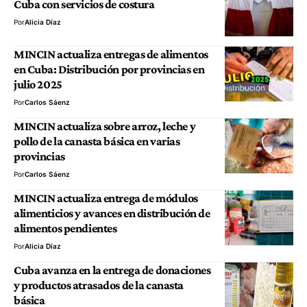
Cuba con servicios de costura
Por
Alicia Díaz
MINCIN actualiza entregas de alimentos
en Cuba: Distribución por provincias en
julio 2025
Por
Carlos Sáenz
MINCIN actualiza sobre arroz, leche y
pollo de la canasta básica en varias
provincias
Por
Carlos Sáenz
MINCIN actualiza entrega de módulos
alimenticios y avances en distribución de
alimentos pendientes
Por
Alicia Díaz
Cuba avanza en la entrega de donaciones
y productos atrasados de la canasta
básica