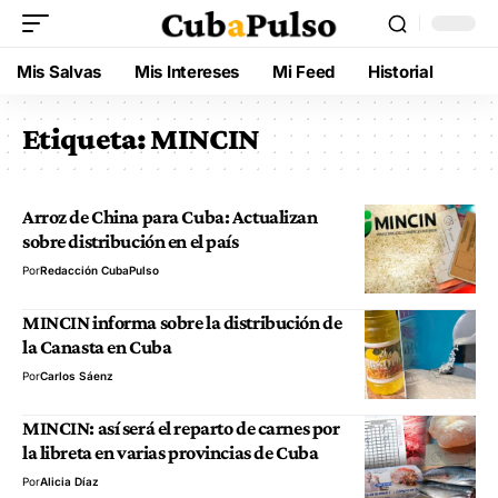
Mis Salvas
Mis Intereses
Mi Feed
Historial
Etiqueta:
MINCIN
Arroz de China para Cuba: Actualizan
sobre distribución en el país
Por
Redacción CubaPulso
MINCIN informa sobre la distribución de
la Canasta en Cuba
Por
Carlos Sáenz
MINCIN: así será el reparto de carnes por
la libreta en varias provincias de Cuba
Por
Alicia Díaz