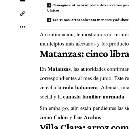
Camagüey: atrasos importantes en varios pro
básicos
Las Tunas: arroz solo para menores y adulto
A continuación, te mostramos un resumen
municipios más afectados y los product
Matanzas: cinco libra
Matanzas
En
, las autoridades confirma
correspondientes al mes de junio. Este r
rada habanera
cereal a la
. Además, una
canasta familiar normada
social y la
.
Sin embargo, aún están pendientes las si
Colón
Los Arabos
como
y
.
Villa Clara: arroz co