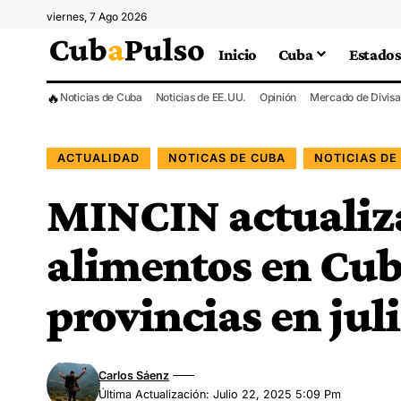
viernes, 7 Ago 2026
Inicio
Cuba
Estados
🔥
Noticias de Cuba
Noticias de EE.UU.
Opinión
Mercado de Divisa
ACTUALIDAD
NOTICAS DE CUBA
NOTICIAS DE
MINCIN actualiza
alimentos en Cub
provincias en jul
Carlos Sáenz
Última Actualización: Julio 22, 2025 5:09 Pm