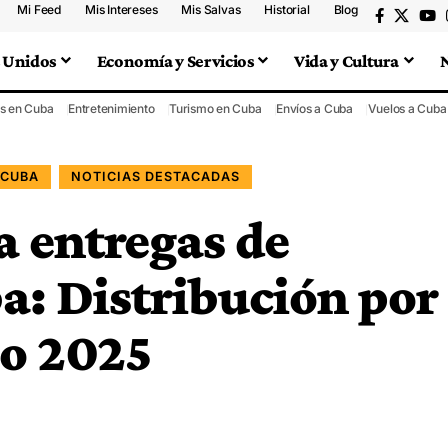
Mi Feed
Mis Intereses
Mis Salvas
Historial
Blog
 Unidos
Economía y Servicios
Vida y Cultura
s en Cuba
Entretenimiento
Turismo en Cuba
Envíos a Cuba
Vuelos a Cuba
 CUBA
NOTICIAS DESTACADAS
 entregas de
a: Distribución por
io 2025