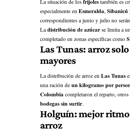
frijoles
La situación de los
también es crí
Esmeralda
Sibanicú
especialmente en
,
correspondientes a junio y julio no ser
distribución de azúcar
La
se limita a un
S
completado en zonas específicas como
Las Tunas: arroz sol
mayores
Las Tunas
La distribución de arroz en
e
un kilogramo por perso
una ración de
Colombia
completaron el reparto, otro
bodegas sin surtir
.
Holguín: mejor ritmo 
arroz