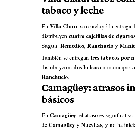
tabaco y leche
Villa Clara
En
, se concluyó la entrega 
cuatro cajetillas de cigarr
distribuyen
Sagua
Remedios
Ranchuelo
Manic
,
,
y
tres tabacos por n
También se entregan
dos bolsas
distribuyeron
en municipios
Ranchuelo
.
Camagüey: atrasos im
básicos
Camagüey
En
, el atraso es significat
Camagüey
Nuevitas
de
y
, y no ha inic