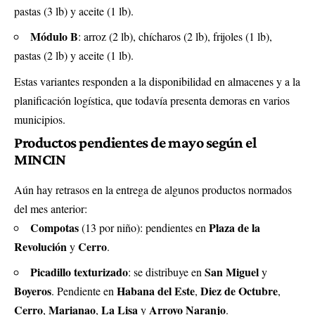
pastas (3 lb) y aceite (1 lb).
Módulo B
: arroz (2 lb), chícharos (2 lb), frijoles (1 lb),
pastas (2 lb) y aceite (1 lb).
Estas variantes responden a la disponibilidad en almacenes y a la
planificación logística, que todavía presenta demoras en varios
municipios.
Productos pendientes de mayo según el
MINCIN
Aún hay retrasos en la entrega de algunos productos normados
del mes anterior:
Compotas
Plaza de la
(13 por niño): pendientes en
Revolución
Cerro
y
.
Picadillo texturizado
San Miguel
: se distribuye en
y
Boyeros
Habana del Este
Diez de Octubre
. Pendiente en
,
,
Cerro
Marianao
La Lisa
Arroyo Naranjo
,
,
y
.