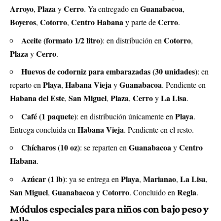
Arroyo
Plaza
Cerro
Guanabacoa
,
y
. Ya entregado en
,
Boyeros
Cotorro
Centro Habana
Cerro
,
,
y parte de
.
Aceite (formato 1/2 litro)
Cotorro
: en distribución en
,
Plaza
Cerro
y
.
Huevos de codorniz para embarazadas (30 unidades)
: en
Playa
Habana Vieja
Guanabacoa
reparto en
,
y
. Pendiente en
Habana del Este
San Miguel
Plaza
Cerro
La Lisa
,
,
,
y
.
Café (1 paquete)
Playa
: en distribución únicamente en
.
Habana Vieja
Entrega concluida en
. Pendiente en el resto.
Chícharos (10 oz)
Guanabacoa
Centro
: se reparten en
y
Habana
.
Azúcar (1 lb)
Playa
Marianao
La Lisa
: ya se entrega en
,
,
,
San Miguel
Guanabacoa
Cotorro
Regla
,
y
. Concluido en
.
Módulos especiales para niños con bajo peso y
talla