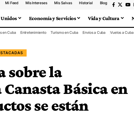
Mi Feed
Mis Intereses
Mis Salvas
Historial
Blog
 Unidos
Economía y Servicios
Vida y Cultura
s en Cuba
Entretenimiento
Turismo en Cuba
Envíos a Cuba
Vuelos a Cuba
ESTACADAS
 sobre la
a Canasta Básica en
ctos se están