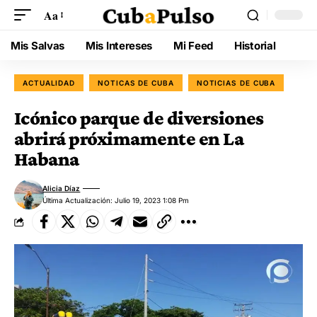
Aa
Mis Salvas
Mis Intereses
Mi Feed
Historial
ACTUALIDAD
NOTICAS DE CUBA
NOTICIAS DE CUBA
Icónico parque de diversiones
abrirá próximamente en La
Habana
Alicia Díaz
Última Actualización: Julio 19, 2023 1:08 Pm