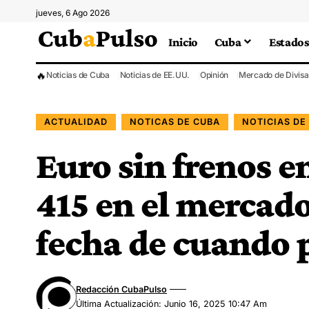
jueves, 6 Ago 2026
Inicio
Cuba
Estados
🔥
Noticias de Cuba
Noticias de EE.UU.
Opinión
Mercado de Divisa
ACTUALIDAD
NOTICAS DE CUBA
NOTICIAS DE
Euro sin frenos e
415 en el mercado
fecha de cuando 
Redacción CubaPulso
Última Actualización: Junio 16, 2025 10:47 Am