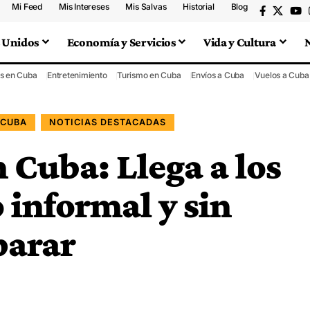
Mi Feed
Mis Intereses
Mis Salvas
Historial
Blog
 Unidos
Economía y Servicios
Vida y Cultura
s en Cuba
Entretenimiento
Turismo en Cuba
Envíos a Cuba
Vuelos a Cuba
 CUBA
NOTICIAS DESTACADAS
n Cuba: Llega a los
 informal y sin
parar