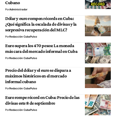
Cubano
Por
Administrador
Dólar y euro rompen récords en Cuba:
¿Qué significa la escalada de divisas y la
sorpresiva recuperación del MLC?
Por
Redacción CubaPulso
Euro supera los 470 pesos: La moneda
más cara del mercado informal en Cuba
Por
Redacción CubaPulso
Precio del dólar y el euro se dispara a
máximos históricos en el mercado
informal cubano
Por
Redacción CubaPulso
Euro rompe récord en Cuba: Precio de las
divisas este 8 de septiembre
Por
Redacción CubaPulso