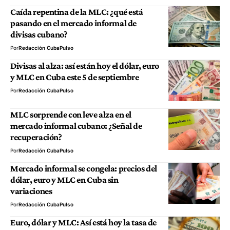
Caída repentina de la MLC: ¿qué está
pasando en el mercado informal de
divisas cubano?
Por
Redacción CubaPulso
Divisas al alza: así están hoy el dólar, euro
y MLC en Cuba este 5 de septiembre
Por
Redacción CubaPulso
MLC sorprende con leve alza en el
mercado informal cubano: ¿Señal de
recuperación?
Por
Redacción CubaPulso
Mercado informal se congela: precios del
dólar, euro y MLC en Cuba sin
variaciones
Por
Redacción CubaPulso
Euro, dólar y MLC: Así está hoy la tasa de