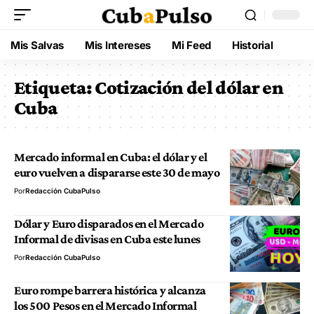
Mis Salvas
Mis Intereses
Mi Feed
Historial
Etiqueta:
Cotización del dólar en
Cuba
Mercado informal en Cuba: el dólar y el
euro vuelven a dispararse este 30 de mayo
Por
Redacción CubaPulso
Dólar y Euro disparados en el Mercado
Informal de divisas en Cuba este lunes
Por
Redacción CubaPulso
Euro rompe barrera histórica y alcanza
los 500 Pesos en el Mercado Informal