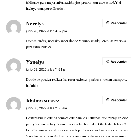
teléfonos para mejor información.¿los precios son esos o no?.Y si
incluye transporte.Gracias.
Nerelys
Responder
junio 28, 2022 a las 4:57 pm
Buenas tardes, necesito saber dónde y cómo se adquieren las reservas
para estos hoteles
Yanelys
Responder
junio 29, 2022 a las 11:54 pm
Dónde se pueden realizar las reservaciones y saber si tienen transporte
incluido
Idalma suarez
Responder
junio 30, 2022 a las 2:50 am
Comentario lo que da pena es que para los Cubanos que trabaja en este
pais y luchan tanto y llecan una vida tan triste den Oferta de Hoteles 2
Estrella como dice al principio de la publicacion,es bochornoso-uno en
Varadero y otro en Santiago,con que transporte se va-da asco ya que ni