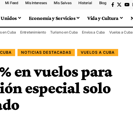
Mi Feed
Mis Intereses
Mis Salvas
Historial
Blog
 Unidos
Economía y Servicios
Vida y Cultura
s en Cuba
Entretenimiento
Turismo en Cuba
Envíos a Cuba
Vuelos a Cuba
 CUBA
NOTICIAS DESTACADAS
VUELOS A CUBA
% en vuelos para
ón especial solo
ado