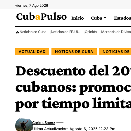
viernes, 7 Ago 2026
Inicio
Cuba
Estados
🔥
Noticias de Cuba
Noticias de EE.UU.
Opinión
Mercado de Divisa
ACTUALIDAD
NOTICAS DE CUBA
NOTICIAS DE
Descuento del 20
cubanos: promoci
por tiempo limit
Carlos Sáenz
Última Actualización: Agosto 6, 2025 12:23 Pm