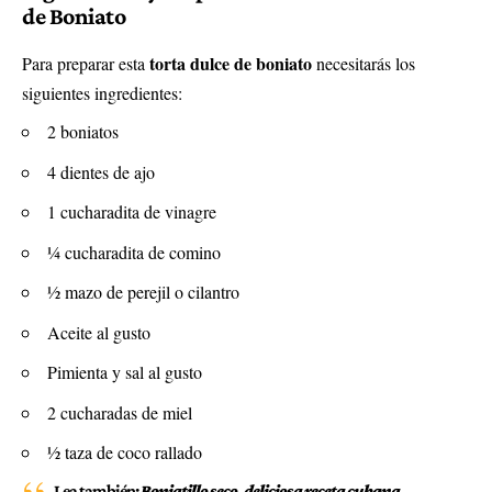
de Boniato
torta dulce de boniato
Para preparar esta
necesitarás los
siguientes ingredientes:
2 boniatos
4 dientes de ajo
1 cucharadita de vinagre
¼ cucharadita de comino
½ mazo de perejil o cilantro
Aceite al gusto
Pimienta y sal al gusto
2 cucharadas de miel
½ taza de coco rallado
Lea también:
Boniatillo seco, deliciosa receta cubana