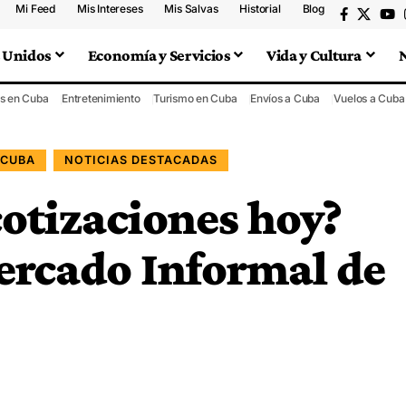
Mi Feed
Mis Intereses
Mis Salvas
Historial
Blog
 Unidos
Economía y Servicios
Vida y Cultura
s en Cuba
Entretenimiento
Turismo en Cuba
Envíos a Cuba
Vuelos a Cuba
 CUBA
NOTICIAS DESTACADAS
cotizaciones hoy?
ercado Informal de