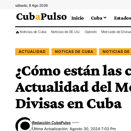
sábado, 8 Ago 2026
Inicio
Cuba
Estados
🔥
Noticias de Cuba
Noticias de EE.UU.
Opinión
Mercado de Divisa
ACTUALIDAD
NOTICAS DE CUBA
NOTICIAS DE
¿Cómo están las 
Actualidad del M
Divisas en Cuba
Redacción CubaPulso
Última Actualización: Agosto 30, 2024 7:03 Pm