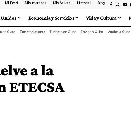
Mi Feed
Mis Intereses
Mis Salvas
Historial
Blog
 Unidos
Economía y Servicios
Vida y Cultura
s en Cuba
Entretenimiento
Turismo en Cuba
Envíos a Cuba
Vuelos a Cuba
lve a la
ún ETECSA