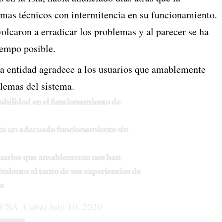
emas técnicos con intermitencia en su funcionamiento.
volcaron a erradicar los problemas y al parecer se ha
iempo posible.
la entidad agradece a los usuarios que amablemente
blemas del sistema.
abilidad en el funcionamiento de
ta un adecuado funcionamiento sin
suarios que amablemente nos han
donos al tanto de sus experiencias de
a
CSA_Cuba)
July 10, 2020