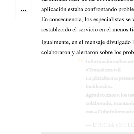
aplicación estaba confrontando probl
En consecuencia, los especialistas se 
restablecido el servicio en el menos t
Igualmente, en el mensaje divulgado 
colaboraron y alertaron sobre los pro
Información sobre est
#Transfermóvil
La plataforma presen
incidencias.
Agradecemos a los u
colaborado, mantenién
uso.
#CubaInformatiz
— ETECSA (@ETE