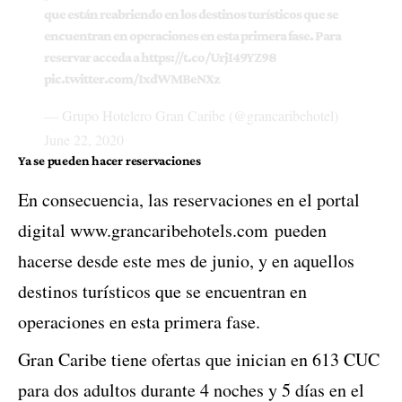
que están reabriendo en los destinos turísticos que se
encuentran en operaciones en esta primera fase. Para
reservar acceda a
https://t.co/UrjI49YZ98
pic.twitter.com/IxdWMBeNXz
— Grupo Hotelero Gran Caribe (@grancaribehotel)
June 22, 2020
Ya se pueden hacer reservaciones
En consecuencia, las reservaciones en el portal
digital
www.grancaribehotels.com
pueden
hacerse desde este mes de junio, y en aquellos
destinos turísticos que se encuentran en
operaciones en esta primera fase.
Gran Caribe tiene ofertas que inician en 613 CUC
para dos adultos durante 4 noches y 5 días en el