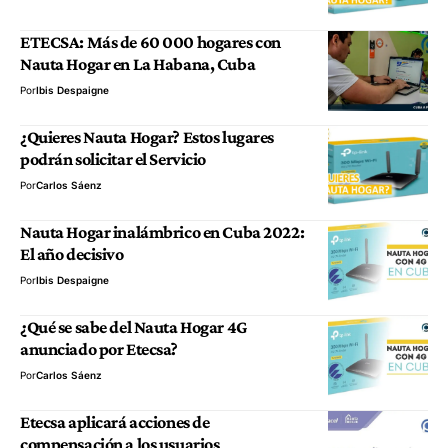
ETECSA: Más de 60 000 hogares con
Nauta Hogar en La Habana, Cuba
Por
Ibis Despaigne
¿Quieres Nauta Hogar? Estos lugares
podrán solicitar el Servicio
Por
Carlos Sáenz
Nauta Hogar inalámbrico en Cuba 2022:
El año decisivo
Por
Ibis Despaigne
¿Qué se sabe del Nauta Hogar 4G
anunciado por Etecsa?
Por
Carlos Sáenz
Etecsa aplicará acciones de
compensación a los usuarios