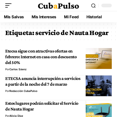
Mis Salvas
Mis Intereses
Mi Feed
Historial
Etiqueta:
servicio de Nauta Hogar
Etecsa sigue con atractivas ofertas en
febrero: Internet en casa con descuento
del 50%
Por
Carlos Sáenz
ETECSA anuncia interrupción a servicios
a partir de la noche del 7 de marzo
Por
Redacción CubaPulso
Estos lugares podrán solicitar el Servicio
de Nauta Hogar
Por
Alicia Díaz