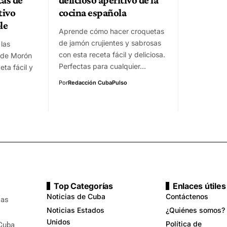
tivo
cocina española
le
Aprende cómo hacer croquetas
de jamón crujientes y sabrosas
las
con esta receta fácil y deliciosa.
s de Morón
Perfectas para cualquier…
ta fácil y
Por
Redacción CubaPulso
Top Categorías
Enlaces útiles
Noticias de Cuba
Contáctenos
ias
Noticias Estados
¿Quiénes somos?
Unidos
Política de
 Cuba