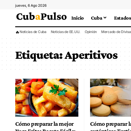
jueves, 6 Ago 2026
Inicio
Cuba
Estados
🔥
Noticias de Cuba
Noticias de EE.UU.
Opinión
Mercado de Divisa
Etiqueta:
Aperitivos
Cómo preparar la mejor
Cómo preparar l
Yuca Frita: Receta Fácil y
auténticas Torti