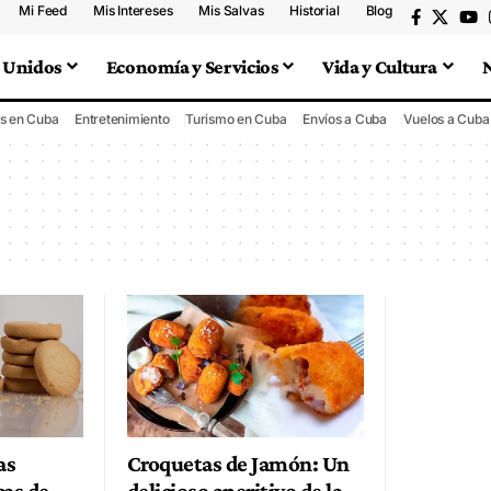
Mi Feed
Mis Intereses
Mis Salvas
Historial
Blog
 Unidos
Economía y Servicios
Vida y Cultura
s en Cuba
Entretenimiento
Turismo en Cuba
Envíos a Cuba
Vuelos a Cuba
as
Croquetas de Jamón: Un
cas de
delicioso aperitivo de la