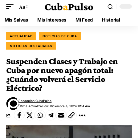
Aa
Mis Salvas
Mis Intereses
Mi Feed
Historial
ACTUALIDAD
NOTICIAS DE CUBA
NOTICIAS DESTACADAS
Suspenden Clases y Trabajo en
Cuba por nuevo apagón total:
¿Cuándo volverá el Servicio
Eléctrico?
Redacción CubaPulso
Última Actualización: Diciembre 4, 2024 11:14 Am