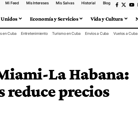
Mi Feed
Mis Intereses
Mis Salvas
Historial
Blog
 Unidos
Economía y Servicios
Vida y Cultura
s en Cuba
Entretenimiento
Turismo en Cuba
Envíos a Cuba
Vuelos a Cuba
 Miami-La Habana:
s reduce precios