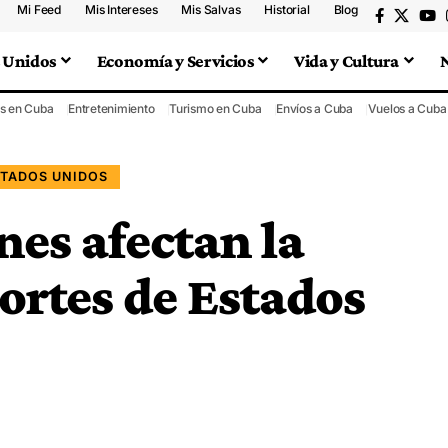
Mi Feed
Mis Intereses
Mis Salvas
Historial
Blog
 Unidos
Economía y Servicios
Vida y Cultura
s en Cuba
Entretenimiento
Turismo en Cuba
Envíos a Cuba
Vuelos a Cuba
STADOS UNIDOS
nes afectan la
ortes de Estados