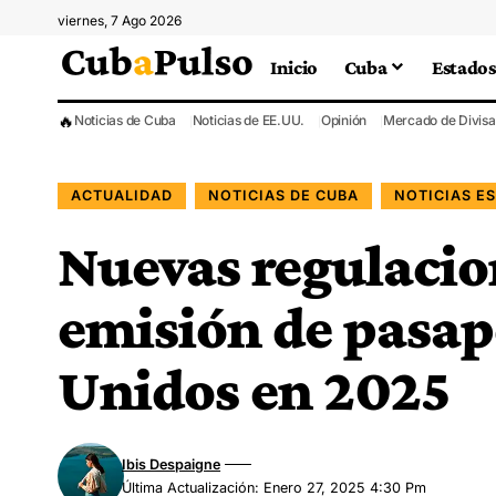
viernes, 7 Ago 2026
Inicio
Cuba
Estados
🔥
Noticias de Cuba
Noticias de EE.UU.
Opinión
Mercado de Divisa
ACTUALIDAD
NOTICIAS DE CUBA
NOTICIAS E
Nuevas regulacio
emisión de pasap
Unidos en 2025
Ibis Despaigne
Última Actualización: Enero 27, 2025 4:30 Pm