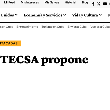
Mi Feed
Mis Intereses
Mis Salvas
Historial
Blog
 Unidos
Economía y Servicios
Vida y Cultura
s en Cuba
Entretenimiento
Turismo en Cuba
Envíos a Cuba
Vuelos a Cuba
ESTACADAS
 ETECSA propone