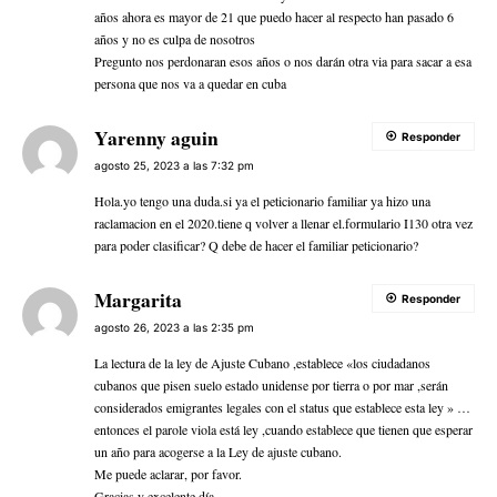
años ahora es mayor de 21 que puedo hacer al respecto han pasado 6
años y no es culpa de nosotros
Pregunto nos perdonaran esos años o nos darán otra via para sacar a esa
persona que nos va a quedar en cuba
Yarenny aguin
Responder
agosto 25, 2023 a las 7:32 pm
Hola.yo tengo una duda.si ya el peticionario familiar ya hizo una
raclamacion en el 2020.tiene q volver a llenar el.formulario I130 otra vez
para poder clasificar? Q debe de hacer el familiar peticionario?
Margarita
Responder
agosto 26, 2023 a las 2:35 pm
La lectura de la ley de Ajuste Cubano ,establece «los ciudadanos
cubanos que pisen suelo estado unidense por tierra o por mar ,serán
considerados emigrantes legales con el status que establece esta ley » …
entonces el parole viola está ley ,cuando establece que tienen que esperar
un año para acogerse a la Ley de ajuste cubano.
Me puede aclarar, por favor.
Gracias y excelente día