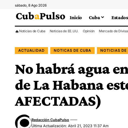
sábado, 8 Ago 2026
Inicio
Cuba
Estados
🔥
Noticias de Cuba
Noticias de EE.UU.
Opinión
Mercado de Divisa
ACTUALIDAD
NOTICAS DE CUBA
NOTICIAS DE
No habrá agua en
de La Habana est
AFECTADAS)
Redacción CubaPulso
Última Actualización: Abril 21, 2023 11:37 Am