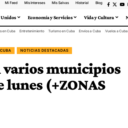
Mi Feed
Mis Intereses
Mis Salvas
Historial
Blog
 Unidos
Economía y Servicios
Vida y Cultura
s en Cuba
Entretenimiento
Turismo en Cuba
Envíos a Cuba
Vuelos a Cuba
 CUBA
NOTICIAS DESTACADAS
 varios municipios
e lunes (+ZONAS