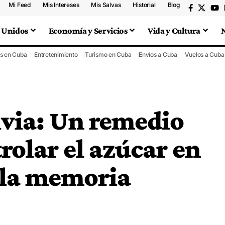
Mi Feed
Mis Intereses
Mis Salvas
Historial
Blog
 Unidos
Economía y Servicios
Vida y Cultura
s en Cuba
Entretenimiento
Turismo en Cuba
Envíos a Cuba
Vuelos a Cuba
lvia: Un remedio
rolar el azúcar en
 la memoria