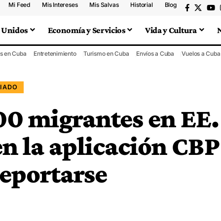
Mi Feed
Mis Intereses
Mis Salvas
Historial
Blog
 Unidos
Economía y Servicios
Vida y Cultura
s en Cuba
Entretenimiento
Turismo en Cuba
Envíos a Cuba
Vuelos a Cuba
IADO
500 migrantes en EE.
en la aplicación CBP
eportarse