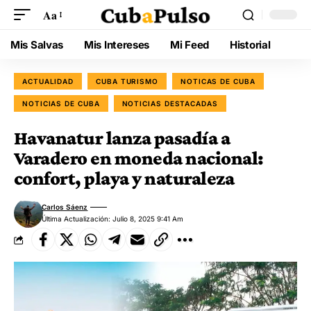
Aa
Mis Salvas
Mis Intereses
Mi Feed
Historial
ACTUALIDAD
CUBA TURISMO
NOTICAS DE CUBA
NOTICIAS DE CUBA
NOTICIAS DESTACADAS
Havanatur lanza pasadía a
Varadero en moneda nacional:
confort, playa y naturaleza
Carlos Sáenz
Última Actualización: Julio 8, 2025 9:41 Am