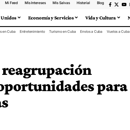
Mi Feed
Mis Intereses
Mis Salvas
Historial
Blog
 Unidos
Economía y Servicios
Vida y Cultura
s en Cuba
Entretenimiento
Turismo en Cuba
Envíos a Cuba
Vuelos a Cuba
 reagrupación
 oportunidades para
as