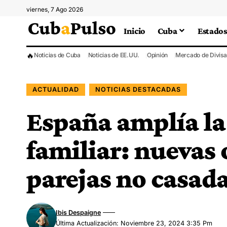
viernes, 7 Ago 2026
Inicio
Cuba
Estados
🔥
Noticias de Cuba
Noticias de EE.UU.
Opinión
Mercado de Divisa
ACTUALIDAD
NOTICIAS DESTACADAS
España amplía la
familiar: nuevas
parejas no casad
Ibis Despaigne
Última Actualización: Noviembre 23, 2024 3:35 Pm