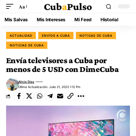
Aa
Mis Salvas
Mis Intereses
Mi Feed
Historial
ACTUALIDAD
ENVÍOS A CUBA
NOTICAS DE CUBA
NOTICIAS DE CUBA
Envía televisores a Cuba por
menos de 5 USD con DimeCuba
Alicia Díaz
Última Actualización: Julio 21, 2023 1:12 Pm