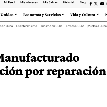
Mi Feed
Mis Intereses
Mis Salvas
Historial
Blog
 Unidos
Economía y Servicios
Vida y Cultura
s en Cuba
Entretenimiento
Turismo en Cuba
Envíos a Cuba
Vuelos a Cuba
Manufacturado
ción por reparación