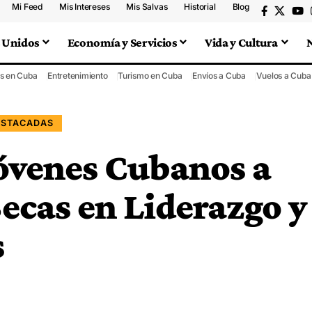
Mi Feed
Mis Intereses
Mis Salvas
Historial
Blog
 Unidos
Economía y Servicios
Vida y Cultura
s en Cuba
Entretenimiento
Turismo en Cuba
Envíos a Cuba
Vuelos a Cuba
ESTACADAS
Jóvenes Cubanos a
ecas en Liderazgo y
s