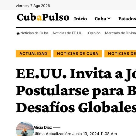
viernes, 7 Ago 2026
Inicio
Cuba
Estados
🔥
Noticias de Cuba
Noticias de EE.UU.
Opinión
Mercado de Divisa
ACTUALIDAD
NOTICIAS DE CUBA
NOTICIAS D
EE.UU. Invita a 
Postularse para B
Desafíos Globale
Alicia Díaz
Última Actualización: Junio 13, 2024 11:08 Am