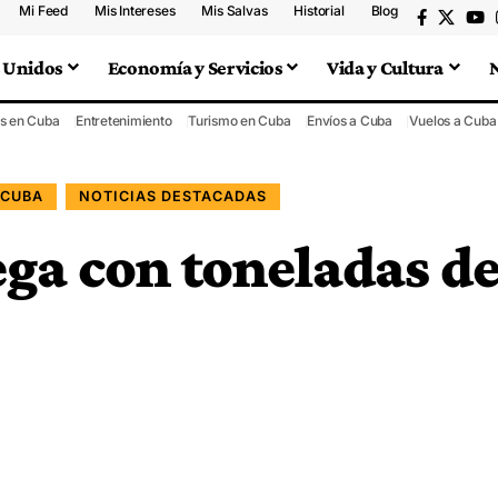
Mi Feed
Mis Intereses
Mis Salvas
Historial
Blog
 Unidos
Economía y Servicios
Vida y Cultura
s en Cuba
Entretenimiento
Turismo en Cuba
Envíos a Cuba
Vuelos a Cuba
 CUBA
NOTICIAS DESTACADAS
ega con toneladas d