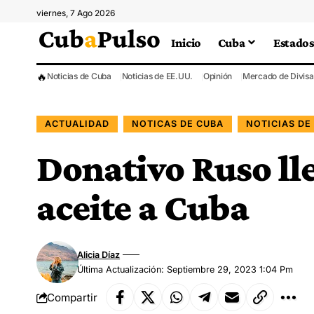
viernes, 7 Ago 2026
Inicio
Cuba
Estados
🔥
Noticias de Cuba
Noticias de EE.UU.
Opinión
Mercado de Divisa
ACTUALIDAD
NOTICAS DE CUBA
NOTICIAS DE
Donativo Ruso ll
aceite a Cuba
Alicia Díaz
Última Actualización: Septiembre 29, 2023 1:04 Pm
Compartir