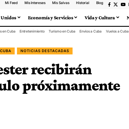
Mi Feed
Mis Intereses
Mis Salvas
Historial
Blog
 Unidos
Economía y Servicios
Vida y Cultura
s en Cuba
Entretenimiento
Turismo en Cuba
Envíos a Cuba
Vuelos a Cuba
 CUBA
NOTICIAS DESTACADAS
ster recibirán
mulo próximamente