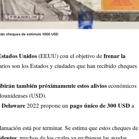
rán cheques de estímulo 1000 USD
Estados Unidos
frenar la
(EEUU) con el objetivo de
 varios son los Estados y ciudades que han recibido cheques
ibirán también próximamente estos alivios
económicos
adounidenses (USD).
Delaware
pago único de 300 USD
e
2022 propone un
a
lamación está por terminar. Se estima que estos cheques de
identes
; muchos de los cuales ya recibieron las ayudas