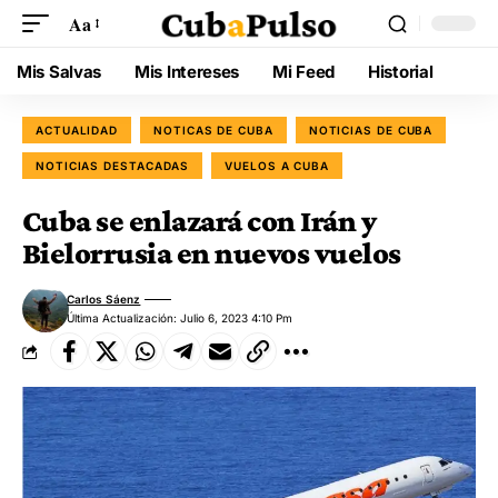
Aa
Mis Salvas
Mis Intereses
Mi Feed
Historial
ACTUALIDAD
NOTICAS DE CUBA
NOTICIAS DE CUBA
NOTICIAS DESTACADAS
VUELOS A CUBA
Cuba se enlazará con Irán y
Bielorrusia en nuevos vuelos
Carlos Sáenz
Última Actualización: Julio 6, 2023 4:10 Pm