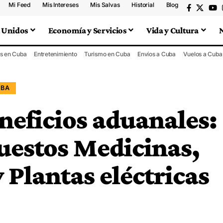
Mi Feed
Mis Intereses
Mis Salvas
Historial
Blog
 Unidos
Economía y Servicios
Vida y Cultura
s en Cuba
Entretenimiento
Turismo en Cuba
Envíos a Cuba
Vuelos a Cuba
UBA
neficios aduanales:
uestos Medicinas,
 Plantas eléctricas