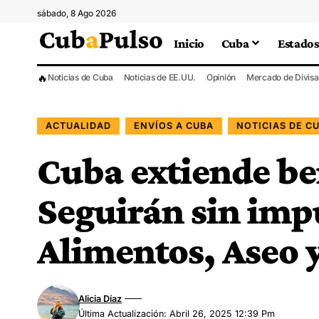
sábado, 8 Ago 2026
Inicio
Cuba
Estados
🔥
Noticias de Cuba
Noticias de EE.UU.
Opinión
Mercado de Divisa
ACTUALIDAD
ENVÍOS A CUBA
NOTICIAS DE C
Cuba extiende be
Seguirán sin imp
Alimentos, Aseo y
Alicia Díaz
Última Actualización: Abril 26, 2025 12:39 Pm