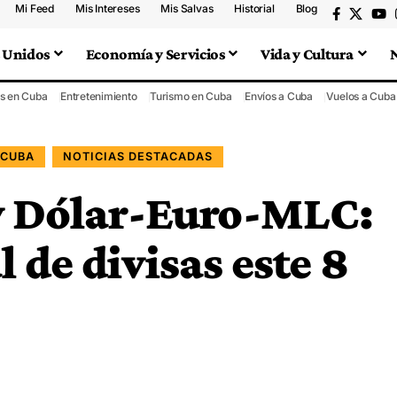
Mi Feed
Mis Intereses
Mis Salvas
Historial
Blog
 Unidos
Economía y Servicios
Vida y Cultura
s en Cuba
Entretenimiento
Turismo en Cuba
Envíos a Cuba
Vuelos a Cuba
 CUBA
NOTICIAS DESTACADAS
 Dólar-Euro-MLC:
de divisas este 8