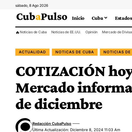
sábado, 8 Ago 2026
Inicio
Cuba
Estados
🔥
Noticias de Cuba
Noticias de EE.UU.
Opinión
Mercado de Divisa
ACTUALIDAD
NOTICAS DE CUBA
NOTICIAS DE
COTIZACIÓN hoy
Mercado informal 
de diciembre
Redacción CubaPulso
Última Actualización: Diciembre 8, 2024 11:03 Am