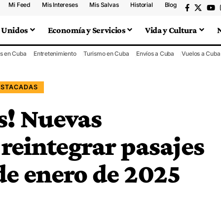
Mi Feed
Mis Intereses
Mis Salvas
Historial
Blog
 Unidos
Economía y Servicios
Vida y Cultura
s en Cuba
Entretenimiento
Turismo en Cuba
Envíos a Cuba
Vuelos a Cuba
ESTACADAS
s! Nuevas
reintegrar pasajes
de enero de 2025