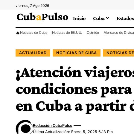
viernes, 7 Ago 2026
Inicio
Cuba
Estados
🔥
Noticias de Cuba
Noticias de EE.UU.
Opinión
Mercado de Divisa
ACTUALIDAD
NOTICIAS DE CUBA
NOTICIAS D
¡Atención viajero
condiciones para 
en Cuba a partir 
Redacción CubaPulso
Última Actualización: Enero 5, 2025 6:13 Pm