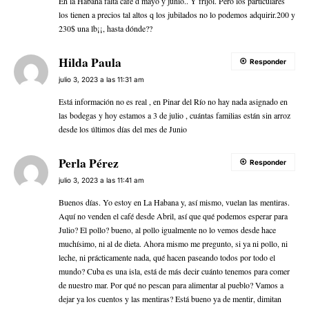
En la Habana falta café d mayo y junio.. Y frijol. Pero los particulares
los tienen a precios tal altos q los jubilados no lo podemos adquirir.200 y
230$ una lb¡¡, hasta dónde??
Hilda Paula
Responder
julio 3, 2023 a las 11:31 am
Está información no es real , en Pinar del Río no hay nada asignado en
las bodegas y hoy estamos a 3 de julio , cuántas familias están sin arroz
desde los últimos días del mes de Junio
Perla Pérez
Responder
julio 3, 2023 a las 11:41 am
Buenos días. Yo estoy en La Habana y, así mismo, vuelan las mentiras.
Aquí no venden el café desde Abril, así que qué podemos esperar para
Julio? El pollo? bueno, al pollo igualmente no lo vemos desde hace
muchísimo, ni al de dieta. Ahora mismo me pregunto, si ya ni pollo, ni
leche, ni prácticamente nada, qué hacen paseando todos por todo el
mundo? Cuba es una isla, está de más decir cuánto tenemos para comer
de nuestro mar. Por qué no pescan para alimentar al pueblo? Vamos a
dejar ya los cuentos y las mentiras? Está bueno ya de mentir, dimitan