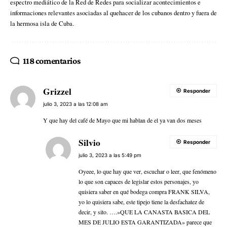
espectro mediático de la Red de Redes para socializar acontecimientos e
informaciones relevantes asociadas al quehacer de los cubanos dentro y fuera de
la hermosa isla de Cuba.
118 comentarios
Grizzel
Responder
julio 3, 2023 a las 12:08 am
Y que hay del café de Mayo que mi hablan de el ya van dos meses
Silvio
Responder
julio 3, 2023 a las 5:49 pm
Oyeee, lo que hay que ver, escuchar o leer, que fenómeno
lo que son capaces de legislar estos personajes, yo
quisiera saber en qué bodega compra FRANK SILVA,
yo lo quisiera sabe, este tipejo tiene la desfachatez de
decir, y sito. ….»QUE LA CANASTA BASICA DEL
MES DE JULIO ESTA GARANTIZADA» parece que