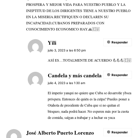
PROSPERA Y MEJOR VIDA PARA NUESTRO PUEBLO Y LA
INEPTITUD DE LOS DIRIGENTES TIENE A NUESTRO PUEBLO
EN LA MISERIA.RECTIFIQUEN O DECLAREN SU
INCAPACIDAD,CUBANOS PREPARADOS CON
CONOCIMIENTO ECONOMICO HAY.🙏🇨🇺
Yili
Responder
julio 3, 2023 a las 6:50 pm
ASÍ ES…TOTALMENTE DE ACUERDO 💪💪💪🇨🇺
Candela y más candela
Responder
julio 4, 2023 a las 1:30 am
El imperio yanqui no quiere que Cuba se desarrolle ybsea
próspera. Entonces de quién es la culpa? Puedes poner a
Otahola de presidente de Cuba que si no quitan el
bloqueo, nada podrá hacer. No esperen más por la cuota
de comida, salgan a trabajar y a luchar su yuca
José Alberto Puerto Lorenzo
Responder