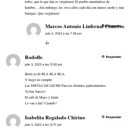
todos, que lo que dan es vergüenza! El pueblo muriéndose de
hambre….Sin embargo, los veo a ellos cada día con menos cuello y más
barrigas. Que vergüenza!
Marcos Antonio Linfernal Cisneros
Responder
julio 3, 2023 a las 7:36 pm
👍
Rodolfo
Responder
julio 3, 2023 a las 12:00 pm
Basta ya de BLA BLA BLA,
Y luego no cumplir.
Las DIETAS DE LECHE Para los distintos padecimientos.
Ya hay barcos?
El café de Mayo y Junio
Lo van a dar? Cuando?
Isabelita Regalado Chirino
Responder
julio 3, 2023 a las 12:17 pm