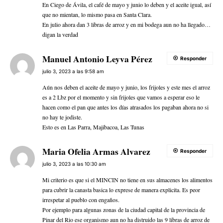
En Ciego de Ávila, el café de mayo y junio lo deben y el aceite igual, así
que no mientan, lo mismo pasa en Santa Clara.
En julio ahora dan 3 libras de arroz y en mi bodega aun no ha llegado…
digan la verdad
Manuel Antonio Leyva Pérez
Responder
julio 3, 2023 a las 9:58 am
Aún nos deben el aceite de mayo y junio, los frijoles y este mes el arroz
es a 2 Lbz por el momento y sin frijoles que vamos a esperar eso le
hacen como el pan que antes los días atrasados los pagaban ahora no si
no hay te jodiste.
Esto es en Las Parra, Majibacoa, Las Tunas
Maria Ofelia Armas Alvarez
Responder
julio 3, 2023 a las 10:30 am
Mi criterio es que si el MINCIN no tiene en sus almacenes los alimentos
para cubrir la canasta basica lo exprese de manera explicita. Es peor
irrespetar al pueblo con engaños.
Por ejemplo para algunas zonas de la ciudad capital de la provincia de
Pinar del Rio ese organismo aun no ha distruido las 9 libras de arroz de