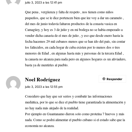
julio 3, 2023 a las 12:41 pm
Que pena , vergüenza y falta de respeto , nos tienen como niños
pequeños, que se le dice portencen bien que lee voy a dar un caramelo ,
del mes de junio todavía faltaron productos de la conasta vasica en
Camagüey, y hoy es 3 de julio y en mi bodega no se habia empezado a
vender dicha canasta de el mes de julio , y eso que desde enero hasta la
fecha hacemos 29 mil cubanos menos que se han ido del país, sin contar
los fallecidos, en cada hogar de cuba existen por lo menos dos o tres
menores de Edad , en algunas hasta más y personas de la tercera Edad ,
la canasta no alcanza para nada pero en algunos hogares es un aliviadero,
basta ya de mentirles al pueblo.
Noel Rodríguez
Responder
julio 3, 2023 a las 12:55 pm
Considero que hay que ser serios y combatir las informaciones
mediática, por lo que se dice el pueblo tiene garantizada la alimentación y
no hay nada más alejado de la realidad.
Por ejemplo en Guantanamo dieron solo como proteína 7 huevos y más
nada. Como se podrá alimentar el pueblo cubano si el estado sabe que la
economía no alcanza.