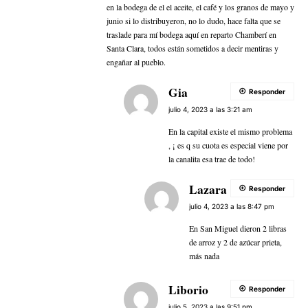
en la bodega de el el aceite, el café y los granos de mayo y
junio si lo distribuyeron, no lo dudo, hace falta que se
traslade para mí bodega aquí en reparto Chamberí en
Santa Clara, todos están sometidos a decir mentiras y
engañar al pueblo.
Gia
Responder
julio 4, 2023 a las 3:21 am
En la capital existe el mismo problema
, ¡ es q su cuota es especial viene por
la canalita esa trae de todo!
Lazara
Responder
julio 4, 2023 a las 8:47 pm
En San Miguel dieron 2 libras
de arroz y 2 de azúcar prieta,
más nada
Liborio
Responder
julio 5, 2023 a las 9:51 pm