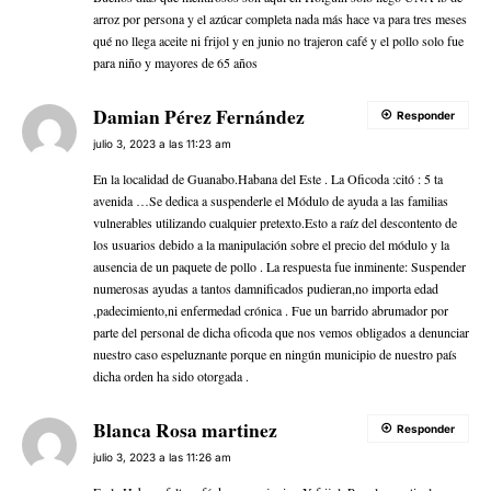
arroz por persona y el azúcar completa nada más hace va para tres meses
qué no llega aceite ni frijol y en junio no trajeron café y el pollo solo fue
para niño y mayores de 65 años
Damian Pérez Fernández
Responder
julio 3, 2023 a las 11:23 am
En la localidad de Guanabo.Habana del Este . La Oficoda :citó : 5 ta
avenida …Se dedica a suspenderle el Módulo de ayuda a las familias
vulnerables utilizando cualquier pretexto.Esto a raíz del descontento de
los usuarios debido a la manipulación sobre el precio del módulo y la
ausencia de un paquete de pollo . La respuesta fue inminente: Suspender
numerosas ayudas a tantos damnificados pudieran,no importa edad
,padecimiento,ni enfermedad crónica . Fue un barrido abrumador por
parte del personal de dicha oficoda que nos vemos obligados a denunciar
nuestro caso espeluznante porque en ningún municipio de nuestro país
dicha orden ha sido otorgada .
Blanca Rosa martinez
Responder
julio 3, 2023 a las 11:26 am