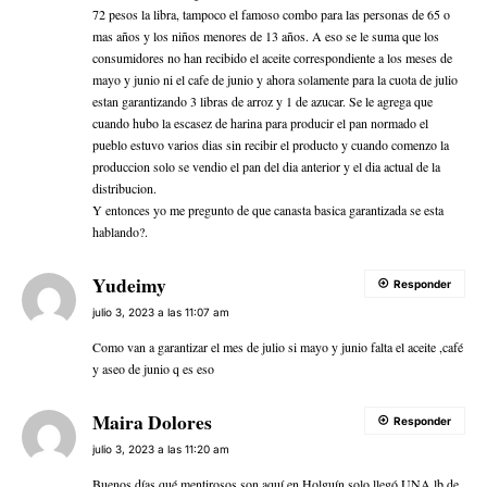
72 pesos la libra, tampoco el famoso combo para las personas de 65 o
mas años y los niños menores de 13 años. A eso se le suma que los
consumidores no han recibido el aceite correspondiente a los meses de
mayo y junio ni el cafe de junio y ahora solamente para la cuota de julio
estan garantizando 3 libras de arroz y 1 de azucar. Se le agrega que
cuando hubo la escasez de harina para producir el pan normado el
pueblo estuvo varios dias sin recibir el producto y cuando comenzo la
produccion solo se vendio el pan del dia anterior y el dia actual de la
distribucion.
Y entonces yo me pregunto de que canasta basica garantizada se esta
hablando?.
Yudeimy
Responder
julio 3, 2023 a las 11:07 am
Como van a garantizar el mes de julio si mayo y junio falta el aceite ,café
y aseo de junio q es eso
Maira Dolores
Responder
julio 3, 2023 a las 11:20 am
Buenos días qué mentirosos son aquí en Holguín solo llegó UNA lb de