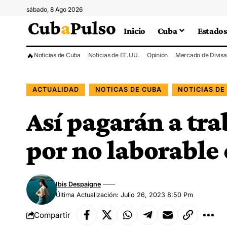
sábado, 8 Ago 2026
Inicio
Cuba
Estados
🔥
Noticias de Cuba
Noticias de EE.UU.
Opinión
Mercado de Divisa
ACTUALIDAD
NOTICAS DE CUBA
NOTICIAS DE
Así pagarán a tr
por no laborable e
Ibis Despaigne
Última Actualización: Julio 26, 2023 8:50 Pm
Compartir