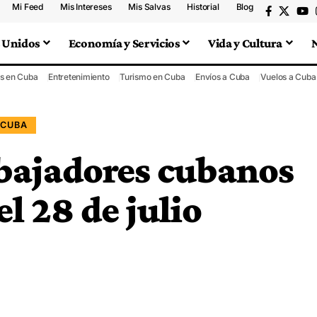
Mi Feed
Mis Intereses
Mis Salvas
Historial
Blog
 Unidos
Economía y Servicios
Vida y Cultura
s en Cuba
Entretenimiento
Turismo en Cuba
Envíos a Cuba
Vuelos a Cuba
 CUBA
abajadores cubanos
l 28 de julio