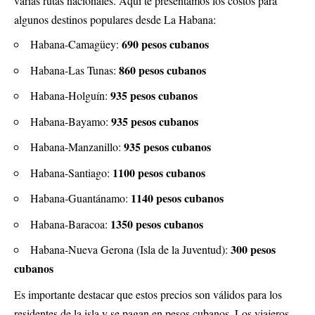
varias rutas nacionales. Aquí te presentamos los costos para
algunos destinos populares desde La Habana:
690 pesos cubanos
Habana-Camagüey:
860 pesos cubanos
Habana-Las Tunas:
935 pesos cubanos
Habana-Holguín:
935 pesos cubanos
Habana-Bayamo:
935 pesos cubanos
Habana-Manzanillo:
1100 pesos cubanos
Habana-Santiago:
1140 pesos cubanos
Habana-Guantánamo:
1350 pesos cubanos
Habana-Baracoa:
300 pesos
Habana-Nueva Gerona (Isla de la Juventud):
cubanos
Es importante destacar que estos precios son válidos para los
residentes de la isla y se pagan en pesos cubanos. Los viajeros