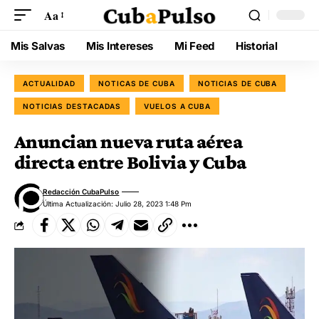
Aa
Mis Salvas
Mis Intereses
Mi Feed
Historial
ACTUALIDAD
NOTICAS DE CUBA
NOTICIAS DE CUBA
NOTICIAS DESTACADAS
VUELOS A CUBA
Anuncian nueva ruta aérea
directa entre Bolivia y Cuba
Redacción CubaPulso
Última Actualización: Julio 28, 2023 1:48 Pm