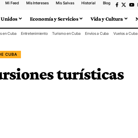
Mi Feed
Mis Intereses
Mis Salvas
Historial
Blog
 Unidos
Economía y Servicios
Vida y Cultura
s en Cuba
Entretenimiento
Turismo en Cuba
Envíos a Cuba
Vuelos a Cuba
DE CUBA
rsiones turísticas