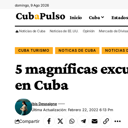
domingo, 9 Ago 2026
Inicio
Cuba
Estados
🔥
Noticias de Cuba
Noticias de EE.UU.
Opinión
Mercado de Divisa
CUBA TURISMO
NOTICAS DE CUBA
NOTICIAS 
5 magníficas excu
en Cuba
Ibis Despaigne
Última Actualización: Febrero 22, 2022 6:13 Pm
Compartir