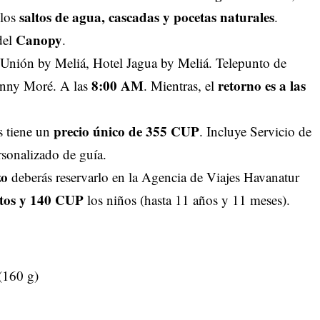
saltos de agua, cascadas y pocetas naturales
 los
.
Canopy
del
.
a Unión by Meliá, Hotel Jagua by Meliá. Telepunto de
8:00 AM
retorno es a las
enny Moré. A las
. Mientras, el
precio único de 355 CUP
s tiene un
. Incluye Servicio de
rsonalizado de guía.
zo
deberás reservarlo en la Agencia de Viajes Havanatur
ltos y 140 CUP
los niños (hasta 11 años y 11 meses).
 (160 g)