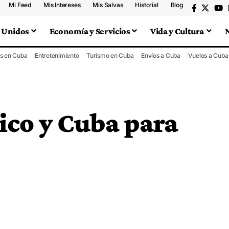
Mi Feed
Mis Intereses
Mis Salvas
Historial
Blog
 Unidos
Economía y Servicios
Vida y Cultura
s en Cuba
Entretenimiento
Turismo en Cuba
Envíos a Cuba
Vuelos a Cuba
ico y Cuba para