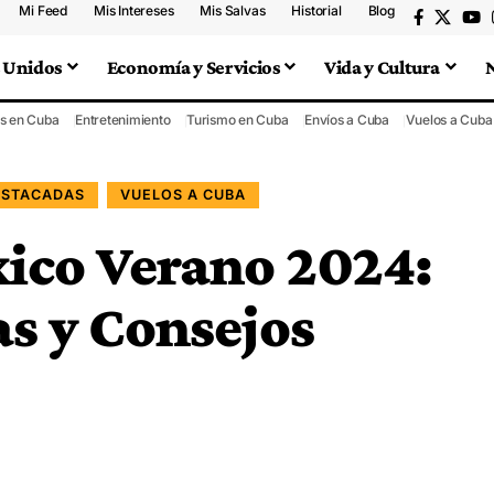
Mi Feed
Mis Intereses
Mis Salvas
Historial
Blog
 Unidos
Economía y Servicios
Vida y Cultura
s en Cuba
Entretenimiento
Turismo en Cuba
Envíos a Cuba
Vuelos a Cuba
ESTACADAS
VUELOS A CUBA
ico Verano 2024:
as y Consejos