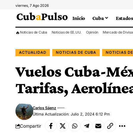
viernes, 7 Ago 2026
Inicio
Cuba
Estados
🔥
Noticias de Cuba
Noticias de EE.UU.
Opinión
Mercado de Divisa
ACTUALIDAD
NOTICIAS DE CUBA
NOTICIAS D
Vuelos Cuba-Méx
Tarifas, Aerolíne
Carlos Sáenz
Última Actualización: Julio 2, 2024 6:12 Pm
Compartir